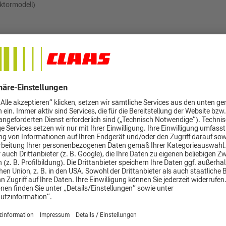
ktormodell)
er folgendem Link anfordern: