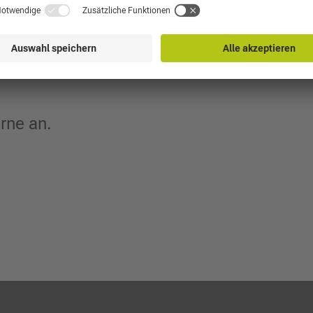
le:
 660, Arion 500 (ab 02/2025)
rne an.