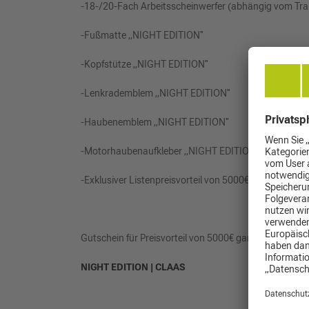
-18-/20-Fach Arbeitsscheinwerfer (abhängig vom Tra
-Fußmatte ,,NIGHT EDITION''
-Kopfstütze ,,NIGHT EDITION''
-Lenkrademblem ,,NIGHT EDITION''
-Haubenemblem ,,NIGHT EDITION''
-Motorhaubenaufkleber ,,NIGHT EDITION''
-Exklusiver Listenpreisvorteil von 5000€ (Gutschein)
Gutschein für Preisvorteil von 5000€ ganz einfach unt
NIGHT EDITION | CLAAS