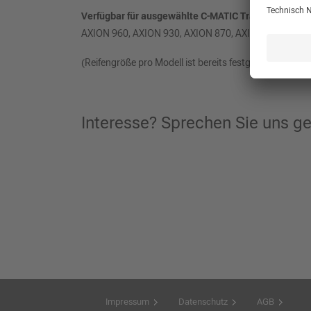
Verfügbar für ausgewählte C-MATIC Traktorenmodel
AXION 960, AXION 930, AXION 870, AXION 830, ARION
(Reifengröße pro Modell ist bereits festgelegt)
Interesse? Sprechen Sie uns ge
Impressum
Datenschutz
AGB